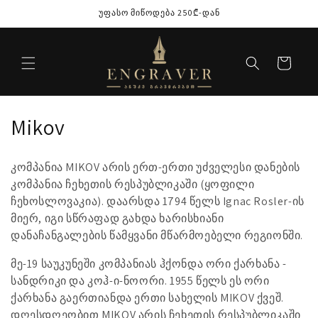
შინაარსზე
უფასო მიწოდება 250₾-დან
გადასვლა
კალათა
კ
Mikov
ო
კომპანია MIKOV არის ერთ-ერთი უძველესი დანების
ლ
კომპანია ჩეხეთის რესპუბლიკაში (ყოფილი
ჩეხოსლოვაკია). დაარსდა 1794 წელს Ignac Rosler-ის
ე
მიერ, იგი სწრაფად გახდა ხარისხიანი
ქ
დანაჩანგალების წამყვანი მწარმოებელი რეგიონში.
ც
მე-19 საუკუნეში კომპანიას ჰქონდა ორი ქარხანა -
სანდრიკი და კოჰ-ი-ნოორი. 1955 წელს ეს ორი
ი
ქარხანა გაერთიანდა ერთი სახელის MIKOV ქვეშ.
დღესდღეობით MIKOV არის ჩეხეთის რესპუბლიკაში