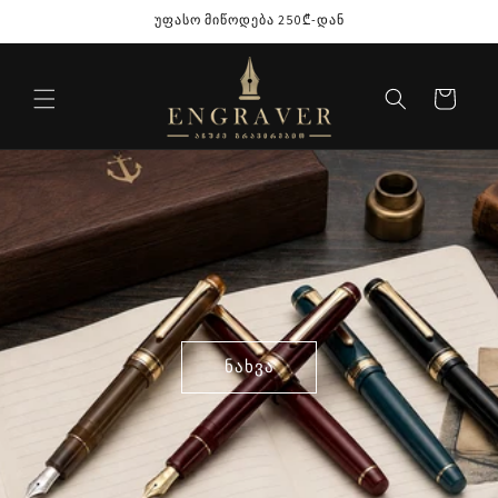
შინაარსზე
უფასო მიწოდება 250₾-დან
გადასვლა
კალათა
ნახვა