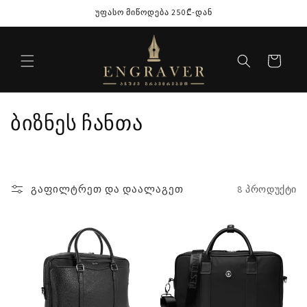
შინაარსზე
უფასო მიწოდება 250₾-დან
გადასვლა
კალათა
კ
ბიზნეს ჩანთა
ო
ლ
გაფილტრეთ და დაალაგეთ
8 პროდუქტი
ე
ქ
ც
ი