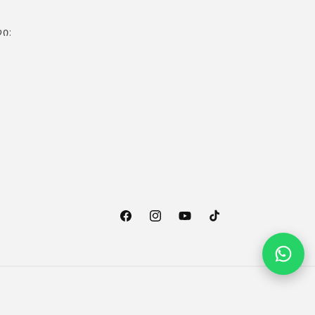
ი:
ფეისბუქი
ინსტაგრამი